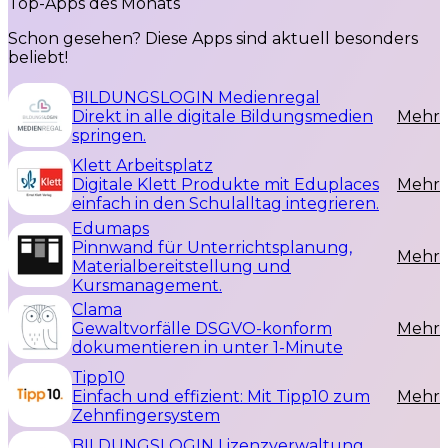
Top-Apps des Monats
Schon gesehen? Diese Apps sind aktuell besonders
beliebt!
BILDUNGSLOGIN Medienregal
Direkt in alle digitale Bildungsmedien
Mehr
springen.
Klett Arbeitsplatz
Digitale Klett Produkte mit Eduplaces
Mehr
einfach in den Schulalltag integrieren.
Edumaps
Pinnwand für Unterrichtsplanung,
Mehr
Materialbereitstellung und
Kursmanagement.
Clama
Gewaltvorfälle DSGVO-konform
Mehr
dokumentieren in unter 1-Minute
Tipp10
Einfach und effizient: Mit Tipp10 zum
Mehr
Zehnfingersystem
BILDUNGSLOGIN Lizenzverwaltung