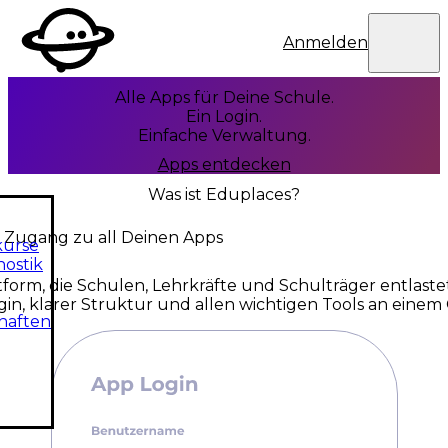
Eduplaces
Benutzermen
Anmelden
Alle Apps für Deine Schule.
Ein Login.
Einfache Verwaltung.
Apps entdecken
Was ist Eduplaces?
r Zugang zu all Deinen Apps
kurse
nostik
tform, die Schulen, Lehrkräfte und Schulträger entlaste
in, klarer Struktur und allen wichtigen Tools an einem 
haften