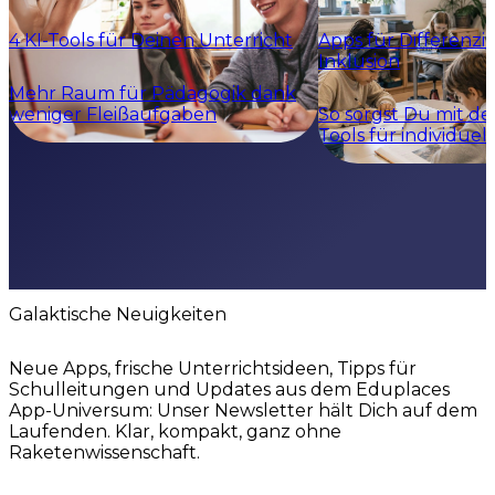
4 KI-Tools für Deinen Unterricht
Apps für Differenz
Inklusion
Mehr Raum für Pädagogik dank
weniger Fleißaufgaben
So sorgst Du mit de
Tools für individuel
Galaktische Neuigkeiten
Neue Apps, frische Unterrichtsideen, Tipps für
Schulleitungen und Updates aus dem Eduplaces
App-Universum: Unser Newsletter hält Dich auf dem
Laufenden. Klar, kompakt, ganz ohne
Raketenwissenschaft.