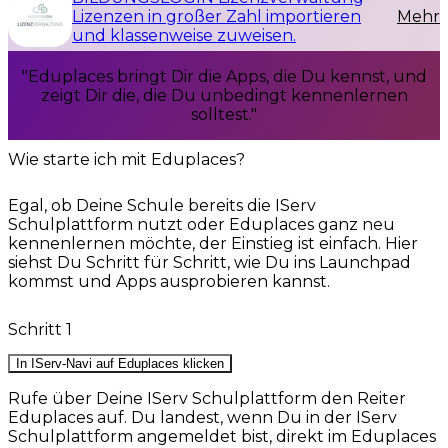
Lizenzen in großer Zahl importieren
Mehr
und klassenweise zuweisen.
"Eduplaces bringt Dir die Apps, die Du kennst, und
zeigt Dir die, die Du unbedingt kennenlernen
solltest."
Wie starte ich mit Eduplaces?
Egal, ob Deine Schule bereits die IServ
Schulplattform nutzt oder Eduplaces ganz neu
kennenlernen möchte, der Einstieg ist einfach. Hier
siehst Du Schritt für Schritt, wie Du ins Launchpad
kommst und Apps ausprobieren kannst.
Schritt 1
In IServ-Navi auf Eduplaces klicken
Rufe über Deine IServ Schulplattform den Reiter
Eduplaces auf. Du landest, wenn Du in der IServ
Schulplattform angemeldet bist, direkt im Eduplaces