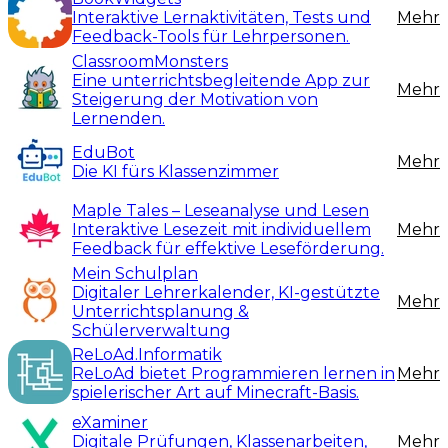
Interaktive Lernaktivitäten, Tests und
Mehr
Feedback-Tools für Lehrpersonen.
ClassroomMonsters
Eine unterrichtsbegleitende App zur
Mehr
Steigerung der Motivation von
Lernenden.
EduBot
Mehr
Die KI fürs Klassenzimmer
Maple Tales – Leseanalyse und Lesen
Interaktive Lesezeit mit individuellem
Mehr
Feedback für effektive Leseförderung.
Mein Schulplan
Digitaler Lehrerkalender, KI-gestützte
Mehr
Unterrichtsplanung &
Schülerverwaltung
ReLoAd.Informatik
ReLoAd bietet Programmieren lernen in
Mehr
spielerischer Art auf Minecraft-Basis.
eXaminer
Digitale Prüfungen, Klassenarbeiten,
Mehr