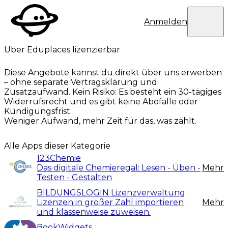
Eduplaces
Benutzermen
Anmelden
Über Eduplaces lizenzierbar
Diese Angebote kannst du direkt über uns erwerben
– ohne separate Vertragsklärung und
Zusatzaufwand. Kein Risiko: Es besteht ein 30-tägiges
Widerrufsrecht und es gibt keine Abofalle oder
Kündigungsfrist.
Weniger Aufwand, mehr Zeit für das, was zählt.
Alle Apps dieser Kategorie
123Chemie
Das digitale Chemieregal: Lesen - Üben -
Mehr
Testen - Gestalten
BILDUNGSLOGIN Lizenzverwaltung
Lizenzen in großer Zahl importieren
Mehr
und klassenweise zuweisen.
BookWidgets