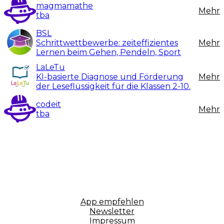
steht hier zum Download bereit.
Spanisch
magmamathe
Mehr
Sport
tba
Muster-AV-Vertrag
Technik
BSL
Tourismus & Freizeit
Schrittwettbewerbe: zeiteffizientes
Mehr
Transport & Verkehr
Lernen beim Gehen, Pendeln, Sport
Medienkompetenz
LaLeTu
KI-basierte Diagnose und Förderung
Mehr
der Leseflüssigkeit für die Klassen 2-10.
codeit
Mehr
tba
App empfehlen
Newsletter
Impressum