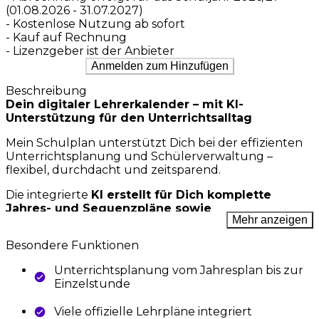
(01.08.2026 - 31.07.2027)
- Kostenlose Nutzung ab sofort
- Kauf auf Rechnung
- Lizenzgeber ist der Anbieter
Anmelden zum Hinzufügen
Beschreibung
Dein digitaler Lehrerkalender – mit KI-
Unterstützung für den Unterrichtsalltag
Mein Schulplan unterstützt Dich bei der effizienten
Unterrichtsplanung und Schülerverwaltung –
flexibel, durchdacht und zeitsparend.
Die integrierte
KI erstellt für Dich komplette
Jahres- und Sequenzpläne sowie
Mehr anzeigen
Unterrichtsentwürfe
– abgestimmt auf Deine Fächer
und Klassen. Dabei werden automatisch
Besondere Funktionen
Lernbereiche und Kompetenzen aus den
offiziellen Lehrplänen
verknüpft. Du sparst Zeit
Unterrichtsplanung vom Jahresplan bis zur
und erhältst fundierte, strukturelle Planungshilfen.
Einzelstunde
Nutze über 500 editierbare Vorlagen, teile Stoffpläne
Viele offizielle Lehrpläne integriert
mit Kolleg*innen und passe Deine Planung flexibel